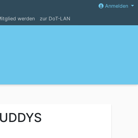
Anmelden
itglied werden
zur DoT-LAN
NBUDDYS