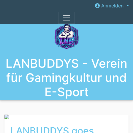
Anmelden
LANBUDDYS - Verein
für Gamingkultur und
E-Sport
LANBUDDYS goes