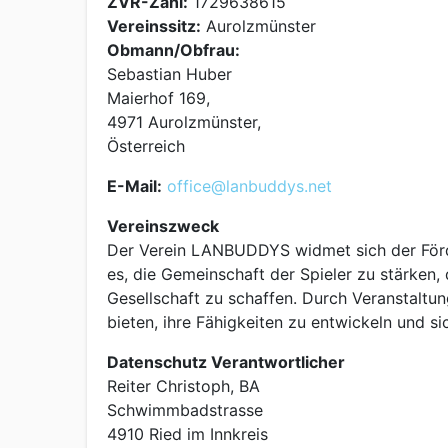
ZVR-Zahl:
1729638615
Vereinssitz:
Aurolzmünster
Obmann/Obfrau:
Sebastian Huber
Maierhof 169,
4971 Aurolzmünster,
Österreich
E-Mail:
office@lanbuddys.net
Vereinszweck
Der Verein LANBUDDYS widmet sich der Förder
es, die Gemeinschaft der Spieler zu stärken,
Gesellschaft zu schaffen. Durch Veranstaltu
bieten, ihre Fähigkeiten zu entwickeln und 
Datenschutz Verantwortlicher
Reiter Christoph, BA
Schwimmbadstrasse
4910 Ried im Innkreis