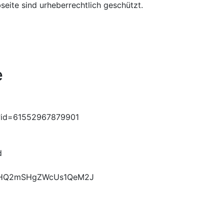
seite sind urheberrechtlich geschützt.
e
p?id=61552967879901
d
9VaHQ2mSHgZWcUs1QeM2J