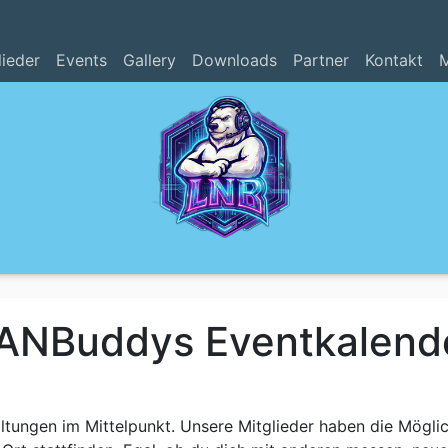
lieder
Events
Gallery
Downloads
Partner
Kontakt
M
ANBuddys Eventkalend
tungen im Mittelpunkt. Unsere Mitglieder haben die Möglic