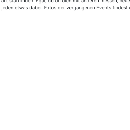
 Ort stattfinden. Egal, ob du dich mit anderen messen, neu
r jeden etwas dabei. Fotos der vergangenen Events findest 